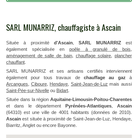
SARL MUNARRIZ, chauffagiste à Ascain
Située à proximité
d'Ascain
,
SARL MUNARRIZ
est
également spécialisée en
poêle à granulé de bois
,
aménagement de salle de bain
,
chauffage solaire
,
plancher
chauffant
.
SARL MUNARRIZ et ses artisans certifiés interviennent
également pour tous travaux de
chauffage au gaz
à
Arcangues
,
Ciboure
,
Hendaye
,
Saint-Jean-de-Luz
mais aussi
Saint-Pée-sur-Nivelle
ou
Bidart
.
Située dans la région
Aquitaine-Limousin-Poitou-Charentes
et dans le département
Pyrénées-Atlantiques
,
Ascain
(64310) est une ville de 4001 habitants (données de 2010).
Ascain
est située à proximité de Saint-Jean-de-Luz, Hendaye,
Biarritz, Anglet ou encore Bayonne.